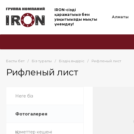
IRON-cіздің
қаражатыңыз бен
Алматы
уақытыңызды мықты
үнемдеу!
Басты бет
/
Біз туралы
/
Біздің өндіріс
/
Рифленый лист
Рифленый лист
Неге біз
Фотогалерея
Қызметтер кешені