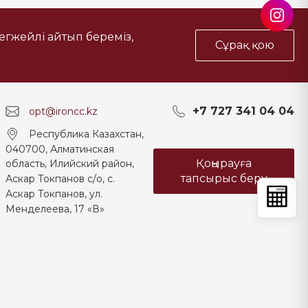
тегжейлі айтып береміз,
Сұрақ қою
+7 727 341 04 04
opt@ironcc.kz
Республика Казахстан,
040700, Алматинская
Қоңырауға
область, Илийский район,
тапсырыс беру
Аскар Токпанов с/о, с.
Аскар Токпанов, ул.
Менделеева, 17 «В»