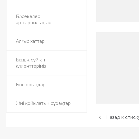
Бәсекелес
артықшылықтар
Алғыс хаттар
Біздің сүйікті
клиенттеріміз
Бос орындар
Жиі қойылатын сұрақтар
Назад к списк