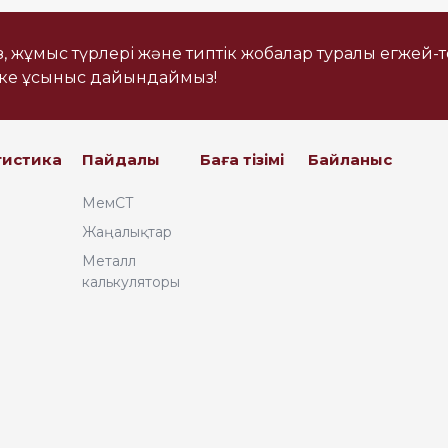
із, жұмыс түрлері және типтік жобалар туралы егжей-
еке ұсыныс дайындаймыз!
гистика
Пайдалы
Баға тізімі
Байланыс
МемСТ
Жаңалықтар
Металл
калькуляторы