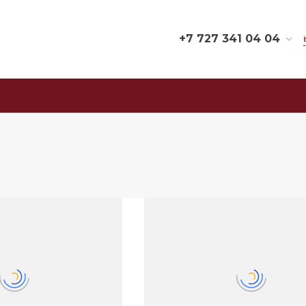
+7 727 341 04 04
+7 727 341 04 04
Республика Казахстан,
040700, Алматинская
область, Илийский
район, Аскар Токпанов
с/о, с. Аскар Токпанов,
ул. Менделеева, 17 «В»
opt@ironcc.kz
+7 727 341 01 01
г. г. Алматы, Республика
Казахстан, 050050,
Жетысуский район, пр.
Рыскулова,61 «Г»
sales@ironcc.kz
+7 727 341 05 05
г. г. Алматы, Республика