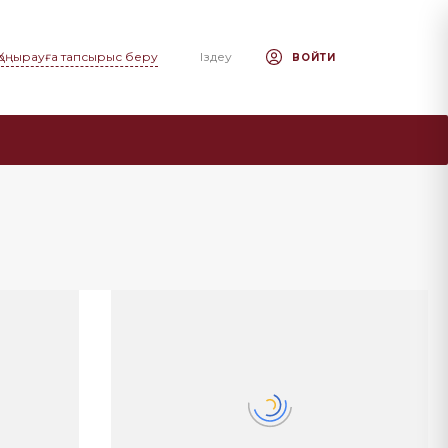
Қоңырауға тапсырыс беру
Іздеу
ВОЙТИ