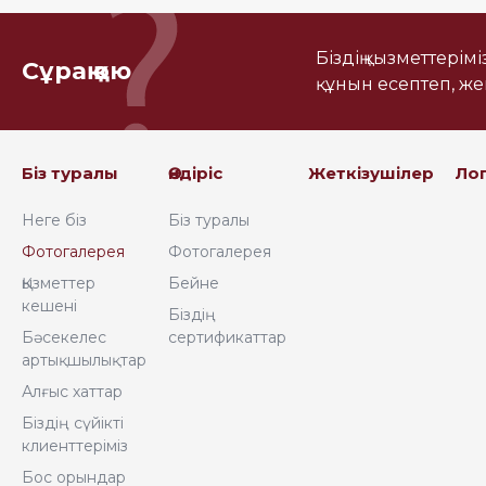
Біздің қызметтерім
Сұрақ қою
құнын есептеп, ж
Біз туралы
Өндіріс
Жеткізушілер
Ло
Неге біз
Біз туралы
Фотогалерея
Фотогалерея
Қызметтер
Бейне
кешені
Біздің
Бәсекелес
сертификаттар
артықшылықтар
Алғыс хаттар
Біздің сүйікті
клиенттеріміз
Бос орындар