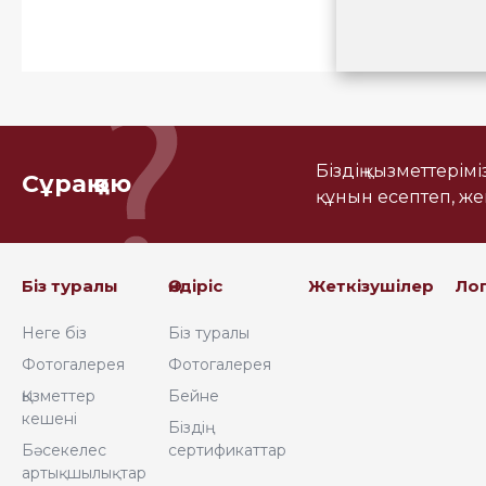
Біздің қызметтерім
Сұрақ қою
құнын есептеп, ж
Біз туралы
Өндіріс
Жеткізушілер
Ло
Неге біз
Біз туралы
Фотогалерея
Фотогалерея
Қызметтер
Бейне
кешені
Біздің
Бәсекелес
сертификаттар
артықшылықтар