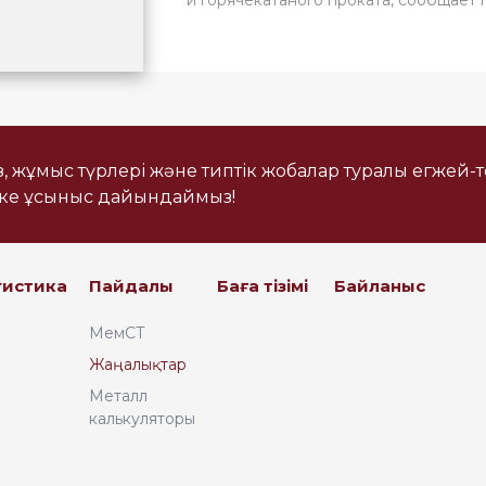
із, жұмыс түрлері және типтік жобалар туралы егжей-
еке ұсыныс дайындаймыз!
гистика
Пайдалы
Баға тізімі
Байланыс
МемСТ
Жаңалықтар
Металл
калькуляторы