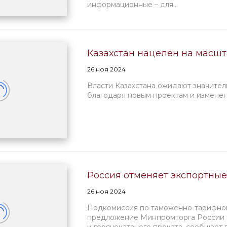
Казахстан, 050061, мкр.
информационные – для...
«Самгау», ул. Кокорай,32
opt@ironcc.kz
+7 727 341 03 03
Казахстан нацелен на масш
Республика Казахстан,
040700, Алматинская
26 ноя 2024
область, Илийский
район, Аскар Токпанов
Власти Казахстана ожидают значите
с/о, Промзона, ул.
благодаря новым проектам и изменен
Бережинского, 204 «В»
sales@ironcc.kz
Россия отменяет экспортные
26 ноя 2024
Подкомиссия по таможенно-тарифно
предложение Минпромторга России о
и горячекатаного проката, сообщает