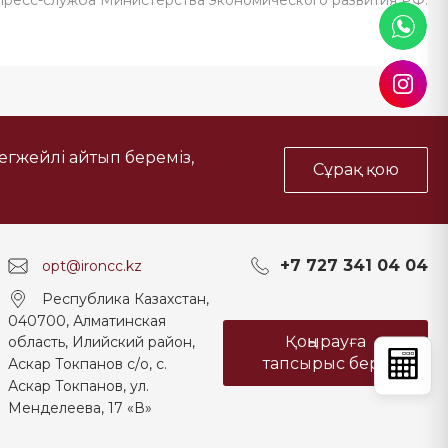
тегжейлі айтып береміз,
Сұрақ қою
+7 727 341 04 04
opt@ironcc.kz
Республика Казахстан,
040700, Алматинская
Қоңырауға
область, Илийский район,
тапсырыс беру
Аскар Токпанов с/о, с.
Аскар Токпанов, ул.
Менделеева, 17 «В»