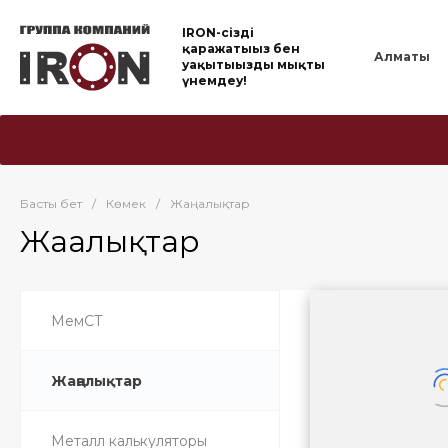
IRON-cіздің
қаражатыңыз бен
Алматы
уақытыңызды мықты
үнемдеу!
Басты бет
/
Көмек
/
Жаңалықтар
Жаңалықтар
МемСТ
Жаңалықтар
Металл калькуляторы