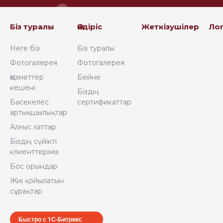
Біз туралы
Өндіріс
Жеткізушілер
Ло
Неге біз
Біз туралы
Фотогалерея
Фотогалерея
Қызметтер
Бейне
кешені
Біздің
Бәсекелес
сертификаттар
артықшылықтар
Алғыс хаттар
Біздің сүйікті
клиенттеріміз
Бос орындар
Жиі қойылатын
сұрақтар
Быстро с 1С-Битрикс