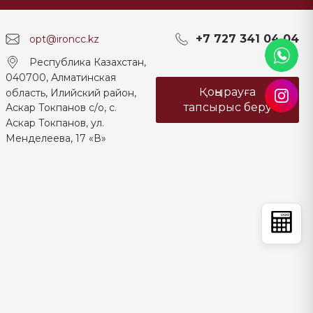
+7 727 341 04 04
opt@ironcc.kz
Республика Казахстан,
040700, Алматинская
Қоңырауға
область, Илийский район,
тапсырыс беру
Аскар Токпанов с/о, с.
Аскар Токпанов, ул.
Менделеева, 17 «В»