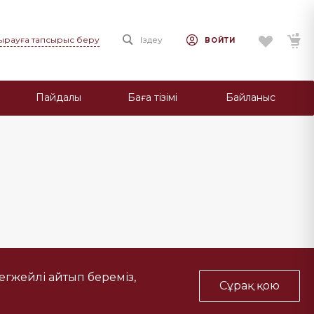
ңырауға тапсырыс беру
Іздеу
ВОЙТИ
Пайдалы
Баға тізімі
Байланыс
тегжейлі айтып береміз,
Сұрақ қою