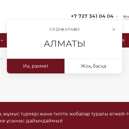
+7 727 341 04 04
Қо
СІЗДІҢ ҚАЛАҢЫЗ
+7 727 341 04 04
Республика Казахстан,
Өндіріс
Жеткізушілер
Логистика
АЛМАТЫ
040700, Алматинская
область, Илийский
район, Аскар Токпанов
с/о, с. Аскар Токпанов,
ул. Менделеева, 17 «В»
Иә, рахмет
Жоқ, басқа
opt@ironcc.kz
+7 727 341 01 01
г. г. Алматы, Республика
Казахстан, 050050,
Жетысуский район, пр.
Рыскулова,61 «Г»
sales@ironcc.kz
із, жұмыс түрлері және типтік жобалар туралы егжей-
+7 727 341 05 05
еке ұсыныс дайындаймыз!
г. г. Алматы, Республика