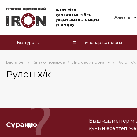
IRON-cіздің
қаражатыңыз бен
Алматы
уақытыңызды мықты
үнемдеу!
Біз туралы
Тауарлар каталогы
Басты бет
/
Каталог товаров
/
Листовой прокат
/
Рулон х/к
Рулон х/к
Біздің қызметтерім
Сұрақ қою
құнын есептеп, ж