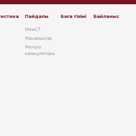
Казахстан, 050061, мкр.
«Самгау», ул. Кокорай,32
opt@ironcc.kz
гистика
Пайдалы
Баға тізімі
Байланыс
+7 727 341 03 03
МемСТ
Республика Казахстан,
Жаңалықтар
040700, Алматинская
область, Илийский
Металл
район, Аскар Токпанов
калькуляторы
с/о, Промзона, ул.
Бережинского, 204 «В»
sales@ironcc.kz